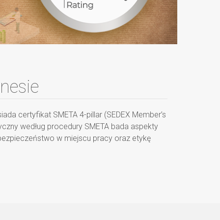
znesie
iada certyfikat SMETA 4-pillar (SEDEX Member’s
 etyczny według procedury SMETA bada aspekty
bezpieczeństwo w miejscu pracy oraz etykę