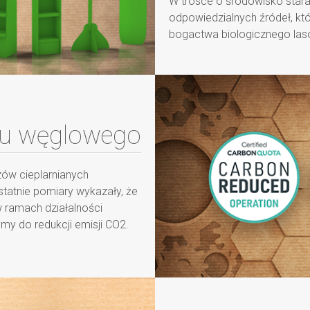
W trosce o środowisko stara
odpowiedzialnych źródeł, kt
bogactwa biologicznego las
du węglowego
ów cieplarnianych
statnie pomiary wykazały, że
 ramach działalności
my do redukcji emisji CO2.