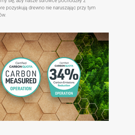
my się, aby nasze surowce pochodziły z
óre pozyskują drewno nie naruszając przy tym
ów.