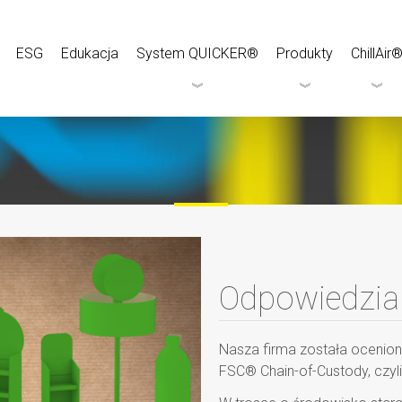
ESG
Edukacja
System QUICKER®
Produkty
ChillAir
Odpowiedzia
Nasza firma została ocenion
FSC® Chain-of-Custody, czyl